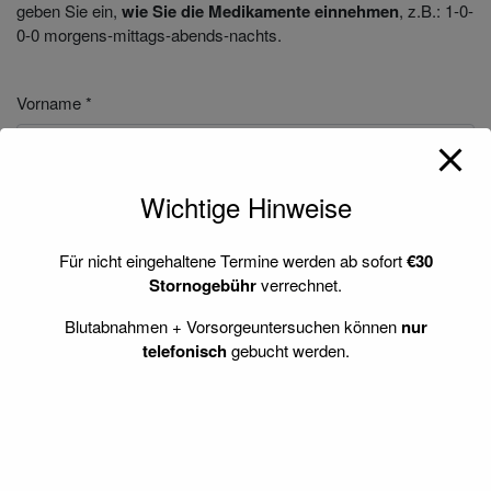
geben Sie ein,
wie Sie die Medikamente einnehmen
, z.B.: 1-0-
0-0 morgens-mittags-abends-nachts.
Vorname *
Nachname *
Wichtige Hinweise
Für nicht eingehaltene Termine werden ab sofort
€30
Stornogebühr
verrechnet.
Versicherungsnummer und Geburtsdatum *
Blutabnahmen + Vorsorgeuntersuchen können
nur
telefonisch
gebucht werden.
Telefonnummer *
Adresse *